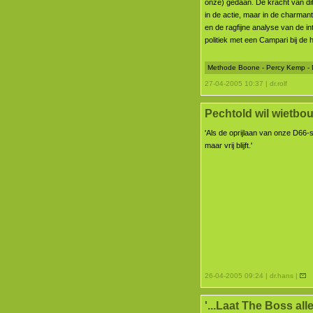
onze) gedaan. De kracht van dit 
in de actie, maar in de charman
en de ragfijne analyse van de in
politiek met een Campari bij de ha
Methode Boone - Percy Kemp - 
27-04-2005 10:37 | dr.rolf
Pechtold wil wietbo
'Als de oprijlaan van onze D66
maar vrij blijft.'
26-04-2005 09:24 | dr.hans |
'...Laat The Boss alle