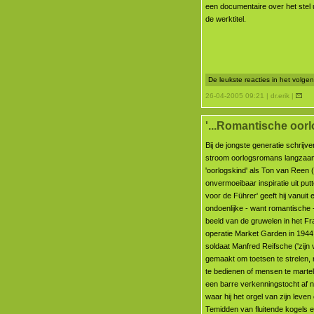
een documentaire over het stel
de werktitel.
De leukste reacties in het volg
26-04-2005 09:21 | dr.erik |
'...Romantische oorl
Bij de jongste generatie schrijv
stroom oorlogsromans langzaa
'oorlogskind' als Ton van Reen (1
onvermoeibaar inspiratie uit put
voor de Führer' geeft hij vanuit 
ondoenlijke - want romantische 
beeld van de gruwelen in het Fr
operatie Market Garden in 1944
soldaat Manfred Reifsche ('zijn
gemaakt om toetsen te strelen,
te bedienen of mensen te martel
een barre verkenningstocht af n
waar hij het orgel van zijn leven
Temidden van fluitende kogels e