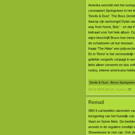
Amerika worstelt met het oorlo
constateert Springsteen in het ti
'Devils & Dust'. The Boss (inmid
daarop zijn aartsengel Dylan aan
way from home, Bob.' - en dat 
leidraad voor het hele album. 
wijze beschrijft Bruce hoe men
de schaduwen uit hun bestaan. Zo
fraaie 'The Hitter' een prijsvec
En in 'Reno' is het vermoedelijk
geliefde vergeefs verjaagt in e
liefst alleen verwerkt en dus on
rootsy, intieme americana hebbe
Devils & Dust - Bruce Springstee
26-04-2005 09:23 | dr.john |
Remail
SBS 6 zal beelden uitzenden van
inzegening van het huwelijk van
Vaart en Sylvie Meis. De beelden
avonds in de reguliere zendtijd
Shownieuws te zien zijn. Ook 