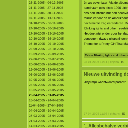
28-11-2005 - 04-12-2005
én als psychiater! Via de albums
21-11-2005 - 27-11-2005
bandnaam eels sinds 1996 uitbra
14-11-2005 - 20-11-2005
ons een intieme blik een pechvog
07-11-2005 - 13-11-2005
familie verloor en de Amerikaa
31-10-2005 - 06-11-2005
nachtmerrie zag veranderen. D
24-10-2005 - 30-10-2005
‘Blinking lights and other revelat
17-10-2005 - 23-10-2005
Het doet niet onder voor het d
10-10-2005 - 16-10-2005
genoegen, dwaze uitspattingen en
03-10-2005 - 09-10-2005
Theme for a Pretty Girl That Ma
26-09-2005 - 02-10-2005
19-09-2005 - 25-09-2005
Eels – Blinking lights and other 
27-06-2005 - 03-07-2005
28-04-2005 11:14 | dr.john |
20-06-2005 - 26-06-2005
13-06-2005 - 19-06-2005
Nieuwe uitvinding 
06-06-2005 - 12-06-2005
30-05-2005 - 05-06-2005
'Altijd mijn wachtwoord paraat!'
23-05-2005 - 29-05-2005
16-05-2005 - 22-05-2005
25-04-2005 - 01-05-2005
18-04-2005 - 24-04-2005
11-04-2005 - 17-04-2005
04-04-2005 - 10-04-2005
27-04-2005 11:07 | dr.hans |
28-03-2005 - 03-04-2005
21-03-2005 - 27-03-2005
'...Allesbehalve verbi
14-03-2005 - 20-03-2005