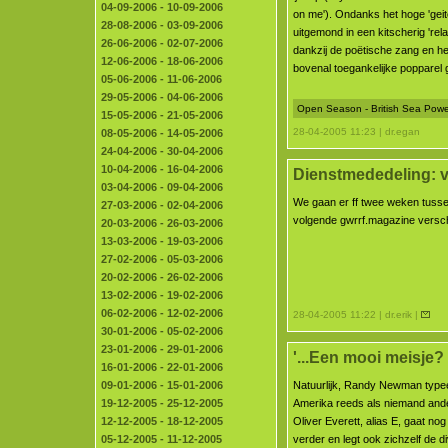
04-09-2006 - 10-09-2006
on me'). Ondanks het hoge 'geit
28-08-2006 - 03-09-2006
uitgemond in een kitscherig 'rela
26-06-2006 - 02-07-2006
dankzij de poëtische zang en he
12-06-2006 - 18-06-2006
bovenal toegankelijke popparel 
05-06-2006 - 11-06-2006
29-05-2006 - 04-06-2006
Open Season - British Sea Powe
15-05-2006 - 21-05-2006
28-04-2005 11:23 | dr.egan
08-05-2006 - 14-05-2006
24-04-2006 - 30-04-2006
10-04-2006 - 16-04-2006
Dienstmededeling: v
03-04-2006 - 09-04-2006
We gaan er ff twee weken tusse
27-03-2006 - 02-04-2006
volgende gwrrf.magazine verschi
20-03-2006 - 26-03-2006
13-03-2006 - 19-03-2006
27-02-2006 - 05-03-2006
20-02-2006 - 26-02-2006
13-02-2006 - 19-02-2006
06-02-2006 - 12-02-2006
28-04-2005 11:22 | dr.erik |
30-01-2006 - 05-02-2006
23-01-2006 - 29-01-2006
'...Een mooi meisje?
16-01-2006 - 22-01-2006
09-01-2006 - 15-01-2006
Natuurlijk, Randy Newman typee
19-12-2005 - 25-12-2005
Amerika reeds als niemand and
12-12-2005 - 18-12-2005
Oliver Everett, alias E, gaat nog
05-12-2005 - 11-12-2005
verder en legt ook zichzelf de di