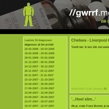
Chelsea - Liverpool 
Laatste 10 diagnoses
diagnoses uit het archief:
'Geeft niet. Ik ben óók met wein
25-02-2008 - 02-03-2008
18-02-2008 - 24-02-2008
28-01-2008 - 03-02-2008
31-12-2007 - 06-01-2008
24-12-2007 - 30-12-2007
26-11-2007 - 02-12-2007
05-11-2007 - 11-11-2007
15-10-2007 - 21-10-2007
24-09-2007 - 30-09-2007
17-09-2007 - 23-09-2007
28-04-2005 11:26 | dr.hans |
10-09-2007 - 16-09-2007
03-09-2007 - 09-09-2007
'...Heel slim...'
23-07-2007 - 29-07-2007
16-07-2007 - 22-07-2007
Als je, zoals Frans Bromet, je t