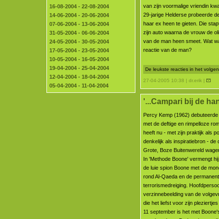
van zijn voormalige vriendin k
16-08-2004 - 22-08-2004
29-jarige Helderse probeerde de
14-06-2004 - 20-06-2004
haar ex heen te gieten. Die stap
07-06-2004 - 13-06-2004
zijn auto waarna de vrouw de ol
31-05-2004 - 06-06-2004
van de man heen smeet. Wat w
24-05-2004 - 30-05-2004
reactie van de man?
17-05-2004 - 23-05-2004
10-05-2004 - 16-05-2004
19-04-2004 - 25-04-2004
De leukste reacties in het volg
12-04-2004 - 18-04-2004
27-04-2005 10:38 | dr.erik |
05-04-2004 - 11-04-2004
'...Campari bij de han
Percy Kemp (1962) debuteerde e
met de deftige en rimpelloze ro
heeft nu - met zijn praktijk als p
denkelijk als inspiratiebron - d
Grote, Boze Buitenwereld wage
In 'Methode Boone' vermengt hi
de luie spion Boone met de mond
rond Al-Qaeda en de permanen
terrorismedreiging. Hoofdperso
verzinnebeelding van de volgevr
die het liefst voor zijn pleziertje
11 september is het met Boone's