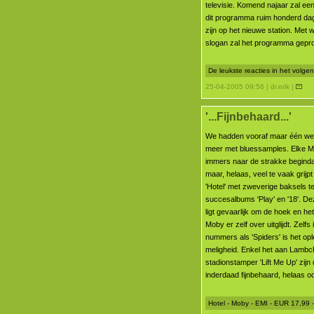
televisie. Komend najaar zal een
dit programma ruim honderd dag
zijn op het nieuwe station. Met
slogan zal het programma gep
De leukste reacties in het volg
25-04-2005 09:56 | dr.erik |
'...Fijnbehaard...'
We hadden vooraf maar één wen
meer met bluessamples. Elke M
immers naar de strakke beginda
maar, helaas, veel te vaak grijp
'Hotel' met zweverige baksels t
succesalbums 'Play' en '18'. D
ligt gevaarlijk om de hoek en het
Moby er zelf over uitglijdt. Zelfs 
nummers als 'Spiders' is het opl
meligheid. Enkel het aan Lambc
stadionstamper 'Lift Me Up' zijn 
inderdaad fijnbehaard, helaas oo
Hotel - Moby - EMI - EUR 17,99 