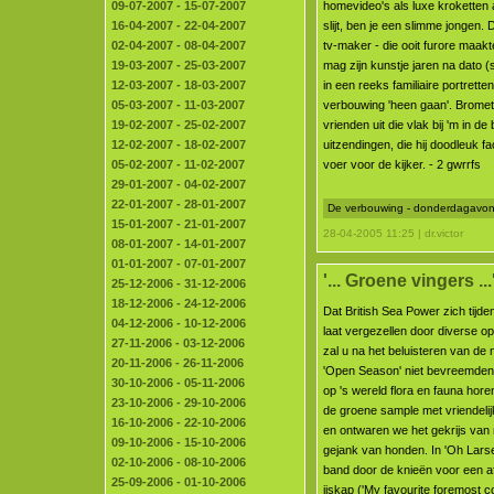
09-07-2007 - 15-07-2007
homevideo's als luxe krokette
16-04-2007 - 22-04-2007
slijt, ben je een slimme jongen.
02-04-2007 - 08-04-2007
tv-maker - die ooit furore maakt
19-03-2007 - 25-03-2007
mag zijn kunstje jaren na dato (
12-03-2007 - 18-03-2007
in een reeks familiaire portret
05-03-2007 - 11-03-2007
verbouwing 'heen gaan'. Bromet ve
19-02-2007 - 25-02-2007
vrienden uit die vlak bij 'm in 
12-02-2007 - 18-02-2007
uitzendingen, die hij doodleuk f
05-02-2007 - 11-02-2007
voer voor de kijker. - 2 gwrrfs
29-01-2007 - 04-02-2007
22-01-2007 - 28-01-2007
De verbouwing - donderdagavon
15-01-2007 - 21-01-2007
28-04-2005 11:25 | dr.victor
08-01-2007 - 14-01-2007
01-01-2007 - 07-01-2007
'... Groene vingers ...
25-12-2006 - 31-12-2006
18-12-2006 - 24-12-2006
Dat British Sea Power zich tijd
04-12-2006 - 10-12-2006
laat vergezellen door diverse o
27-11-2006 - 03-12-2006
zal u na het beluisteren van de 
20-11-2006 - 26-11-2006
'Open Season' niet bevreemden.
30-10-2006 - 05-11-2006
op 's wereld flora en fauna hore
23-10-2006 - 29-10-2006
de groene sample met vriendeli
16-10-2006 - 22-10-2006
en ontwaren we het gekrijs va
09-10-2006 - 15-10-2006
gejank van honden. In 'Oh Lars
02-10-2006 - 08-10-2006
band door de knieën voor een a
25-09-2006 - 01-10-2006
ijskap ('My favourite foremost c