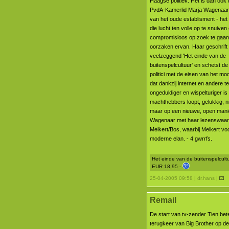
Haagse politiek. Het is dan ook t
PvdA-Kamerlid Marja Wagenaar
van het oude establisment - het 
die lucht ten volle op te snuiven
compromisloos op zoek te gaan
oorzaken ervan. Haar geschrift
veelzeggend 'Het einde van de
buitenspelcultuur' en schetst de
politici met de eisen van het mo
dat dankzij internet en andere t
ongeduldiger en wispelturiger is
machthebbers loopt, gelukkig, ni
maar op een nieuwe, open manie
Wagenaar met haar lezenswaardi
Melkert/Bos, waarbij Melkert v
moderne elan. - 4 gwrrfs.
Het einde van de buitenspelcultu
EUR 18,95 -
25-04-2005 09:58 | dr.hans |
Remail
De start van tv-zender Tien be
terugkeer van Big Brother op d