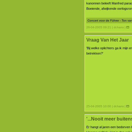
kanonnen beleeft Manfred parado
Boeiende, afwijkende oorlogsrom
Concert voor de Führer - Ton v
26-04-2005 09:21 | dr.hans |
Vraag Van Het Jaar
'Bij welke oplichters ga ik mijn e
betrekken?'
25-04-2005 10:00 | dr.hans |
'...Nooit meer buitens
Er hangt al jaren een bedorven 