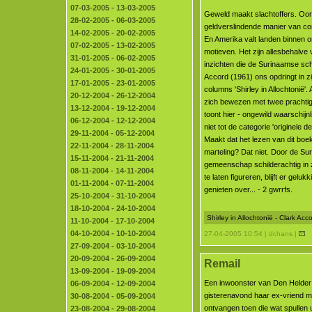
07-03-2005 - 13-03-2005
Geweld maakt slachtoffers. Oor
28-02-2005 - 06-03-2005
geldverslindende manier van conf
14-02-2005 - 20-02-2005
En Amerika valt landen binnen
07-02-2005 - 13-02-2005
motieven. Het zijn allesbehalve 
31-01-2005 - 06-02-2005
inzichten die de Surinaamse sch
24-01-2005 - 30-01-2005
Accord (1961) ons opdringt in z
17-01-2005 - 23-01-2005
columns 'Shirley in Allochtonië'.
20-12-2004 - 26-12-2004
zich bewezen met twee prachti
13-12-2004 - 19-12-2004
toont hier - ongewild waarschijnli
06-12-2004 - 12-12-2004
niet tot de categorie 'originele 
29-11-2004 - 05-12-2004
Maakt dat het lezen van dit boek
22-11-2004 - 28-11-2004
marteling? Dat niet. Door de S
15-11-2004 - 21-11-2004
gemeenschap schilderachtig in z
08-11-2004 - 14-11-2004
te laten figureren, blijft er geluk
01-11-2004 - 07-11-2004
genieten over... - 2 gwrrfs.
25-10-2004 - 31-10-2004
18-10-2004 - 24-10-2004
Shirley in Allochtonië - Clark Ac
11-10-2004 - 17-10-2004
04-10-2004 - 10-10-2004
27-04-2005 10:54 | dr.hans |
27-09-2004 - 03-10-2004
20-09-2004 - 26-09-2004
Remail
13-09-2004 - 19-09-2004
Een inwoonster van Den Helder
06-09-2004 - 12-09-2004
gisterenavond haar ex-vriend me
30-08-2004 - 05-09-2004
ontvangen toen die wat spullen 
23-08-2004 - 29-08-2004