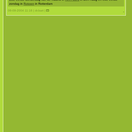
zondag in
Rotown
in Rotterdam
06-09-2004 11:16 | dr.bart |