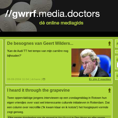
De besognes van Geert Wilders...
'Kan de Audi TT het tempo van mijn carrière nog
bijhouden?'
08-09-2004 11:04 | dr.hans |
Er zijn 2 reacties
I heard it through the grapevine
Twee oppervlakkige jongens interviewen op een zondagmiddag in Rotown hun
eigen vriendjes over vast wel interessante culturele initiatieven in Rotterdam. Dat
een column over necrofilie ('Ik kwam klaar en ik kotste') het hoogtepunt vormde
zegt genoeg.
Elke eerste donderdag van de maand in
Het Paard
in Den Haag en elke eerste