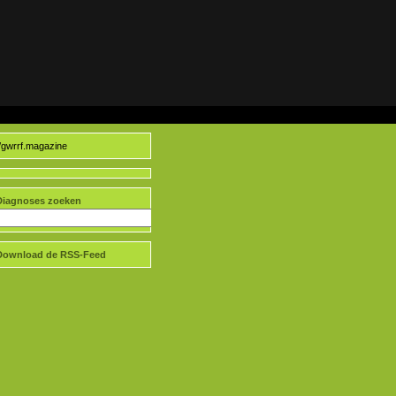
//gwrrf.magazine
Diagnoses zoeken
Download de RSS-Feed