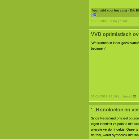
Voor altijd voor het eerst - Erik
18-02-2008 21:04 | dr.rolf
VVD optimistisch ove
'We kunnen in ieder geval vanaf
beginnen!'
31-01-2008 13:19 | dr.hans |
'...Honoloeloe en verd
Sinds Nederland officieel op zoe
eigen identiteit zit poëzie niet la
uiterste verdomhoekje. Opeens
de taal, wordt symboliek niet la