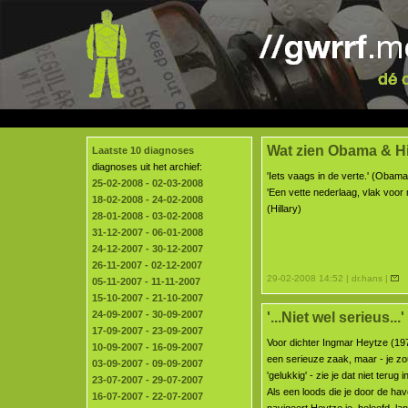
Wat zien Obama & Hi
Laatste 10 diagnoses
diagnoses uit het archief:
'Iets vaags in de verte.' (Obama
25-02-2008 - 02-03-2008
'Een vette nederlaag, vlak voor 
18-02-2008 - 24-02-2008
(Hillary)
28-01-2008 - 03-02-2008
31-12-2007 - 06-01-2008
24-12-2007 - 30-12-2007
26-11-2007 - 02-12-2007
29-02-2008 14:52 | dr.hans |
05-11-2007 - 11-11-2007
15-10-2007 - 21-10-2007
24-09-2007 - 30-09-2007
'...Niet wel serieus...'
17-09-2007 - 23-09-2007
Voor dichter Ingmar Heytze (197
10-09-2007 - 16-09-2007
een serieuze zaak, maar - je zo
03-09-2007 - 09-09-2007
'gelukkig' - zie je dat niet terug i
23-07-2007 - 29-07-2007
Als een loods die je door de hav
16-07-2007 - 22-07-2007