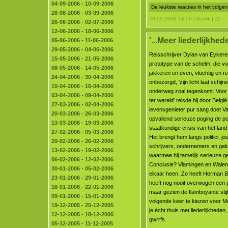
04-09-2006 - 10-09-2006
De leukste reacties in het volg
28-08-2006 - 03-09-2006
29-02-2008 14:50 | dr.erik |
26-06-2006 - 02-07-2006
12-06-2006 - 18-06-2006
'...Meer liederlijkhede
05-06-2006 - 11-06-2006
29-05-2006 - 04-06-2006
Reisschrijver Dylan van Eykeren
15-05-2006 - 21-05-2006
prototype van de schelm, die vo
08-05-2006 - 14-05-2006
jakkeren en even, vluchtig en re
24-04-2006 - 30-04-2006
onbezorgd, 'zijn licht laat schijne
10-04-2006 - 16-04-2006
onderweg zoal tegenkomt. Voor 
03-04-2006 - 09-04-2006
ter wereld' reisde hij door Belgi
27-03-2006 - 02-04-2006
levensgenieter pur sang doet V
20-03-2006 - 26-03-2006
opvallend serieuze poging de pol
13-03-2006 - 19-03-2006
staatkundige crisis van het land
27-02-2006 - 05-03-2006
Het brengt hem langs politici, jou
20-02-2006 - 26-02-2006
schrijvers, ondernemers en gel
13-02-2006 - 19-02-2006
waarmee hij tamelijk serieuze g
06-02-2006 - 12-02-2006
Conclusie? Vlamingen en Walen
30-01-2006 - 05-02-2006
elkaar heen. Zo heeft Herman 
23-01-2006 - 29-01-2006
heeft nog nooit overwogen een pi
16-01-2006 - 22-01-2006
maar gezien de flamboyante sti
09-01-2006 - 15-01-2006
volgende keer te kiezen voor M
19-12-2005 - 25-12-2005
je écht thuis met liederlijkhede
12-12-2005 - 18-12-2005
gwrrfs.
05-12-2005 - 11-12-2005