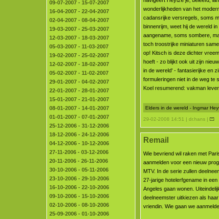
navigeert Heytze je, beleefd, la
09-07-2007 - 15-07-2007
wonderlijkheden van het modern
16-04-2007 - 22-04-2007
cadansrijke versregels, soms me
02-04-2007 - 08-04-2007
binnenrijm, weet hij de wereld in
19-03-2007 - 25-03-2007
aangename, soms sombere, maar 
12-03-2007 - 18-03-2007
toch troostrijke miniaturen same
05-03-2007 - 11-03-2007
op! Kitsch is deze dichter vree
19-02-2007 - 25-02-2007
hoeft - zo blijkt ook uit zijn nie
12-02-2007 - 18-02-2007
in de wereld' - fantasierijke en 
05-02-2007 - 11-02-2007
formuleringen niet in de weg te 
29-01-2007 - 04-02-2007
Koel resumerend: vakman levert 
22-01-2007 - 28-01-2007
15-01-2007 - 21-01-2007
08-01-2007 - 14-01-2007
Elders in de wereld - Ingmar He
01-01-2007 - 07-01-2007
29-02-2008 14:51 | dr.hans |
25-12-2006 - 31-12-2006
18-12-2006 - 24-12-2006
Remail
04-12-2006 - 10-12-2006
27-11-2006 - 03-12-2006
Wie bevriend wil raken met Paris
20-11-2006 - 26-11-2006
aanmelden voor een nieuw pro
30-10-2006 - 05-11-2006
MTV. In de serie zullen deelne
23-10-2006 - 29-10-2006
27-jarige hotelerfgename in een 
16-10-2006 - 22-10-2006
Angeles gaan wonen. Uiteindelijk
09-10-2006 - 15-10-2006
deelneemster uitkiezen als haa
02-10-2006 - 08-10-2006
vriendin. Wie gaan we aanmel
25-09-2006 - 01-10-2006