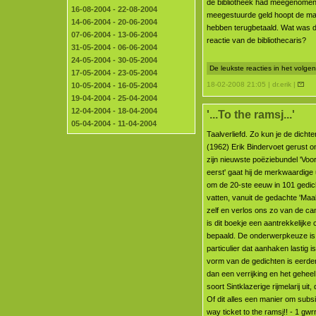
de bibliotheek had meegenomen
16-08-2004 - 22-08-2004
meegestuurde geld hoopt de ma
14-06-2004 - 20-06-2004
hebben terugbetaald. Wat was 
07-06-2004 - 13-06-2004
reactie van de bibliothecaris?
31-05-2004 - 06-06-2004
24-05-2004 - 30-05-2004
De leukste reacties in het volg
17-05-2004 - 23-05-2004
18-02-2008 21:05 | dr.erik |
10-05-2004 - 16-05-2004
19-04-2004 - 25-04-2004
12-04-2004 - 18-04-2004
'...To the ramsj...'
05-04-2004 - 11-04-2004
Taalverliefd. Zo kun je de dichte
(1962) Erik Bindervoet gerust o
zijn nieuwste poëziebundel 'Voor 
eerst' gaat hij de merkwaardige
om de 20-ste eeuw in 101 gedi
vatten, vanuit de gedachte 'Maa
zelf en verlos ons zo van de ca
is dit boekje een aantrekkelijke
bepaald. De onderwerpkeuze is
particulier dat aanhaken lastig 
vorm van de gedichten is eerde
dan een verrijking en het gehee
soort Sintklazerige rijmelarij uit
Of dit alles een manier om subs
way ticket to the ramsj!! - 1 gwrr