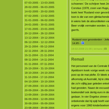
07-03-2005 - 13-03-2005
schoenen.' De schrijver heet Je
28-02-2005 - 06-03-2005
Corstius (1978, zoon van Hugo,
14-02-2005 - 20-02-2005
boek heet 'Rusland voor gevord
07-02-2005 - 13-02-2005
toon is die van een glimlachen
31-01-2005 - 06-02-2005
in wiens bek de absurditeiten 
24-01-2005 - 30-01-2005
Beer vrolijk vermalen worden. Lé
17-01-2005 - 23-01-2005
gwrrfs.
20-12-2004 - 26-12-2004
13-12-2004 - 19-12-2004
Rusland voor gevorderden - Jell
06-12-2004 - 12-12-2004
14,95 -
29-11-2004 - 05-12-2004
18-02-2008 21:06 | dr.hans |
22-11-2004 - 28-11-2004
15-11-2004 - 21-11-2004
Remail
08-11-2004 - 14-11-2004
01-11-2004 - 07-11-2004
Het personeel van de Centrale B
25-10-2004 - 31-10-2004
Apeldoorn keek vorige week vr
18-10-2004 - 24-10-2004
post op de mat plofte. Er bleek e
11-10-2004 - 17-10-2004
afkomstig uit Australië, bij te zit
04-10-2004 - 10-10-2004
die zo'n vijftig jaar geleden enk
27-09-2004 - 03-10-2004
had gestolen. Naast de excuusb
20-09-2004 - 26-09-2004
boekendief ook dertig euro in d
13-09-2004 - 19-09-2004
gedaan. In vier Engelse zinnen s
06-09-2004 - 12-09-2004
onbekende dat hij spijt heeft van h
30-08-2004 - 05-09-2004
ergens voor 1960 kinderboeken 
23-08-2004 - 29-08-2004