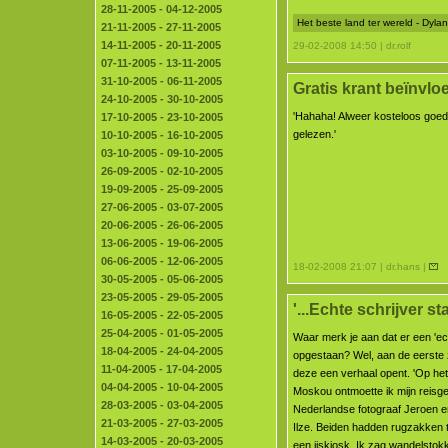
28-11-2005 - 04-12-2005
Het beste land ter wereld - Dyl
21-11-2005 - 27-11-2005
14-11-2005 - 20-11-2005
29-02-2008 14:50 | dr.rolf
07-11-2005 - 13-11-2005
31-10-2005 - 06-11-2005
Gratis krant beïnvl
24-10-2005 - 30-10-2005
'Hahaha! Alweer kosteloos goe
17-10-2005 - 23-10-2005
gelezen.'
10-10-2005 - 16-10-2005
03-10-2005 - 09-10-2005
26-09-2005 - 02-10-2005
19-09-2005 - 25-09-2005
27-06-2005 - 03-07-2005
20-06-2005 - 26-06-2005
13-06-2005 - 19-06-2005
06-06-2005 - 12-06-2005
18-02-2008 21:07 | dr.hans |
30-05-2005 - 05-06-2005
23-05-2005 - 29-05-2005
'...Echte schrijver sta
16-05-2005 - 22-05-2005
25-04-2005 - 01-05-2005
Waar merk je aan dat er een 'ech
18-04-2005 - 24-04-2005
opgestaan? Wel, aan de eerste
11-04-2005 - 17-04-2005
deze een verhaal opent. 'Op het
04-04-2005 - 10-04-2005
Moskou ontmoette ik mijn reisg
28-03-2005 - 03-04-2005
Nederlandse fotograaf Jeroen en
21-03-2005 - 27-03-2005
Ilze. Beiden hadden rugzakken t
14-03-2005 - 20-03-2005
een ijskiosk. Ik zag wandelstok