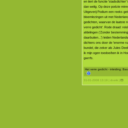
en tiert de functie 'stadsdichter
dan welig. Op deze poëzie minn
Uitgeverij Podium een reeks ge
bloemlezingen uit met Nederland
gedichten, waarvan de laatste n
verre gedicht'. Rode draad: reislu
afdelingen ('Zonder bestemming,
daarbuiten...') leiden Nederlan
dichters ons door de 'enorme ru
bundel, die zeker als Jules Deeld
ik mijn ogen toedoe/ben ik in Ho
gwrrfs.
Het verre gedicht - inleiding: Ba
-
31-01-2008 13:19 | dr.erik |